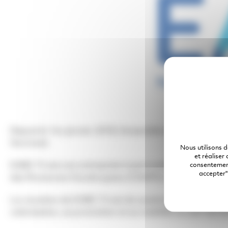
Depuis le 1er janvier 2018, l'ensemble des entreprise
Services).
Nous utilisons 
et réaliser
EABS 72 est une entreprise à part entière, qui perme
consentement
accepter"
des Personnes Handicapées (CDAPH) « marché du travai
La vocation de EABS 72 est de soutenir et d’accompag
valorisation, sa promotion et sa mobilité au sein de l