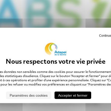
Continue
s adaptées de l'Adapei de la Sarthe ont fusionné en une 
des données non sensibles comme des cookies pour assurer le fonctionnement
 des statistiques d’audience. Cliquez sur le bouton "Accepter et fermer" pour 
t à des personnes reconnues travailleurs handicapés, or
 à ces opérations et profiter d’une expérience personnalisée. Cliquez sur "C
 pour les refuser ou modifiez vos préférences en cliquant sur "Paramètres des
l », d’exercer une activité professionnelle salariée dan
Paramètres des cookies
Accepter et fermer
ner l’émergence et la consolidation du projet profession
a structure elle-même ou vers les autres entreprises.