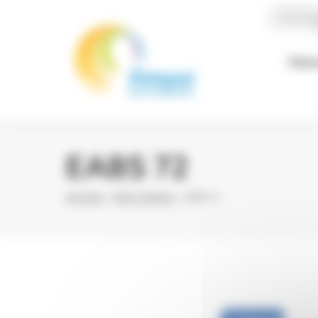
Panneau de gestion des cookies
Recherc
L’as
EABS 72
ACCUEIL
-
PÔLE TRAVAIL
-
EABS 72