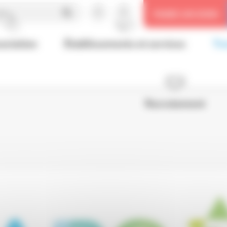
her
FAIRE UN DON
sociation
Établissements et services
Tra
Recrutement