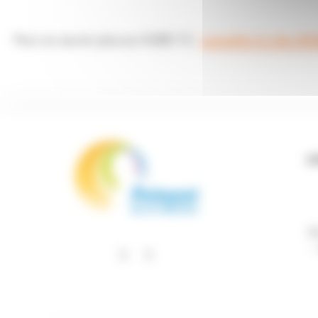
Pour en savoir plus sur EABS 72 :
consulter le site d'
L
1