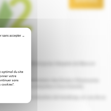
BÉNÉVOLE
r sans accepter →
entité : EABS 72 (Entreprise Adaptée de Biens et
 optimal du site
donner votre
ientées par la Commission des Droits à l’Autonomie
ontinuer sans
 cookies".
s des conditions adaptées à leurs besoins.
nel du salarié en situation de handicap, en vue de sa