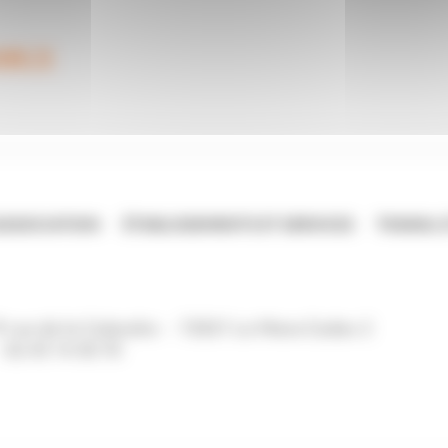
EABS 72
’ASSOCIATION
ÉTABLISSEMENTS ET SERVICES
TRAVAIL 
9 rue de la Calandre
72021
Le Mans Cedex 2
02 43 14 30 70