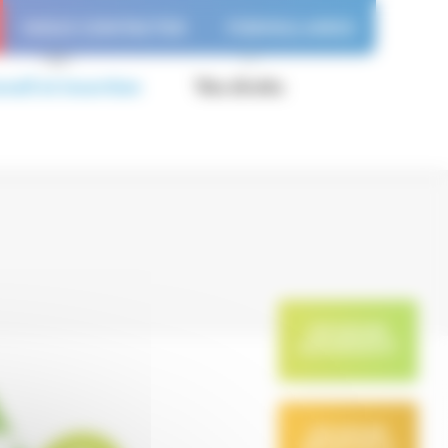
NOUS CONTACTER
FORMULAIRES
vail et insertion
Vos droits
DEVENIR
ADHÉRENT
DEVENIR